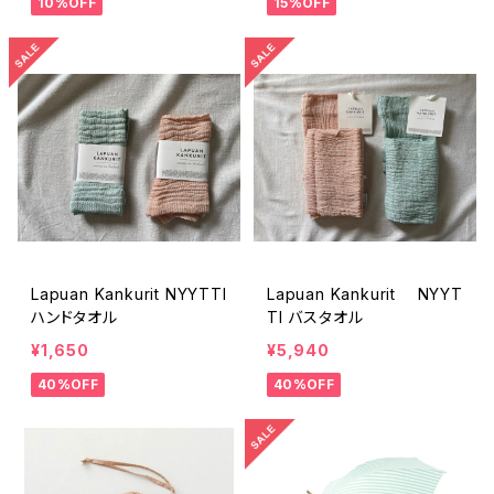
10%OFF
15%OFF
Lapuan Kankurit NYYTTI
Lapuan Kankurit NYYT
ハンドタオル
TI バスタオル
¥1,650
¥5,940
40%OFF
40%OFF