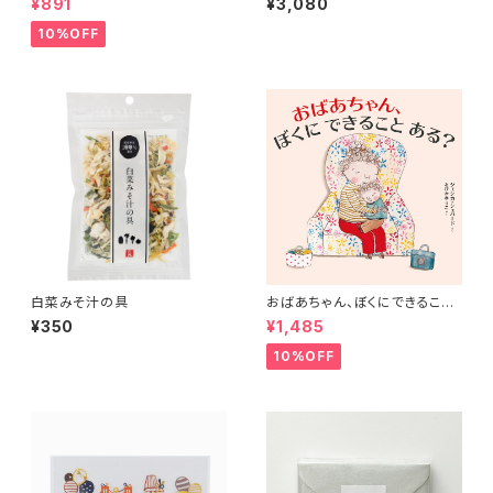
¥891
¥3,080
10%OFF
白菜みそ汁の具
おばあちゃん、ぼくにできること
ある？
¥350
¥1,485
10%OFF