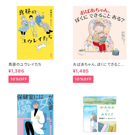
真昼のユウレイたち
おばあちゃん、ぼくにできること
ある？
¥1,386
¥1,485
10%OFF
10%OFF