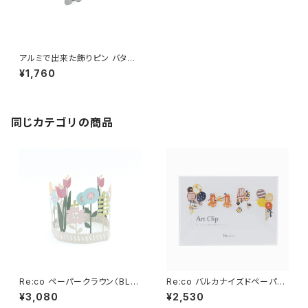
アルミで出来た飾りピン バタフ
ライ（蝶々） 5個入／BOX入
¥1,760
同じカテゴリの商品
Re:co ペーパークラウン〈BLO
Re:co バルカナイズドペーパー
OM〉
アートクリップ
¥3,080
¥2,530