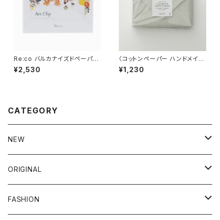
Re:co バルカナイズドペーパー
〈コットンペーパー ハンドメイド
アートクリップ
日本製〉Sサイズ封筒 セージグ
¥2,530
¥1,230
リーン
CATEGORY
NEW
新商品
ORIGINAL
クラシノシゴトギ
FASHION