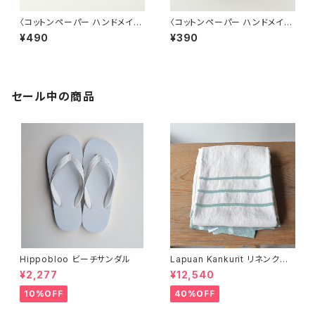
〈コットンペーパー ハンドメイド
〈コットンペーパー ハンドメイド
日本製〉 Sサイズカード グレ
日本製〉ラウンドカード セージ
¥490
¥390
ージュ
グリーン
セール中の商品
Hippobloo ビーチサンダル
Lapuan Kankurit リネンクロ
ス
¥2,277
¥12,540
10%OFF
40%OFF