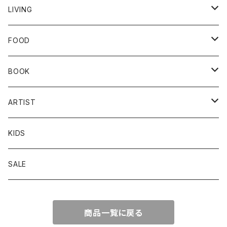
ダブルガーゼ
クラシノシゴトギ
LIVING
ワークパンツ
ダブルガーゼ
ファッション小物
器
FOOD
トップス
ワークパンツ
帽子
バッグ
カトラリー
食品
BOOK
ボトムス
トップス
ソックス
キッチン雑貨
飲料
本
ARTIST
ワンピース
ボトムス
傘
インテリア雑貨
MUSICA TEA
amirii
KIDS
ワンピース
アクセサリー
紙もの／文具
irocomono
SALE
キタイリカ
商品一覧に戻る
京野桂