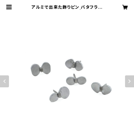
アルミで出来た飾りピン バタフライ
（蝶々） 5個入／BOX入 | 暮らしと手
仕事の店/日ヨリ