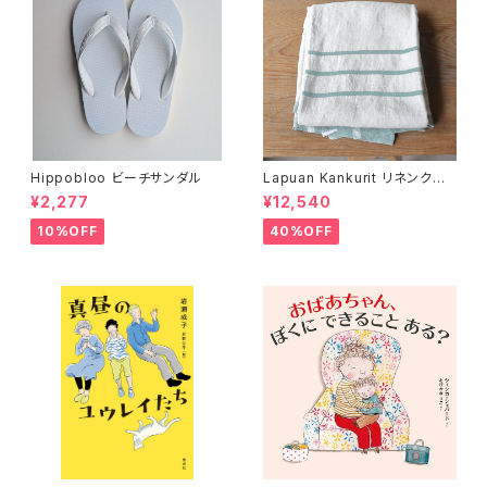
Hippobloo ビーチサンダル
Lapuan Kankurit リネンクロ
ス
¥2,277
¥12,540
10%OFF
40%OFF