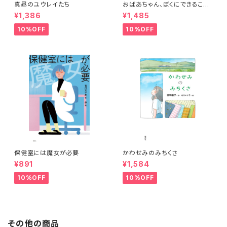
真昼のユウレイたち
おばあちゃん、ぼくにできること
ある？
¥1,386
¥1,485
10%OFF
10%OFF
保健室には魔女が必要
かわせみのみちくさ
¥891
¥1,584
10%OFF
10%OFF
その他の商品