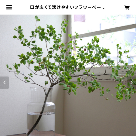
口が広くて活けやすいフラワーベース
「ネック」 | 暮らしと手仕事の店/日ヨ
リ