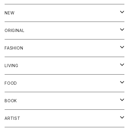
NEW
新商品
ORIGINAL
クラシノシゴトギ
FASHION
ダブルガーゼ
クラシノシゴトギ
LIVING
ワークパンツ
ダブルガーゼ
ファッション小物
器
FOOD
トップス
ワークパンツ
帽子
バッグ
カトラリー
食品
BOOK
ボトムス
トップス
ソックス
キッチン雑貨
飲料
本
ARTIST