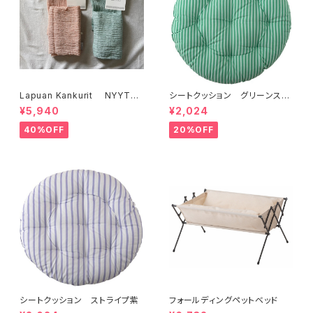
Lapuan Kankurit NYYTTI
シートクッション グリーンスト
バスタオル
ライプ
¥5,940
¥2,024
40%OFF
20%OFF
シートクッション ストライプ紫
フォールディングペットベッド