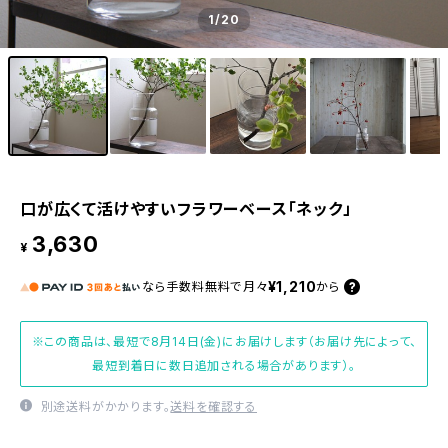
1
/20
口が広くて活けやすいフラワーベース「ネック」
3,630
¥
¥1,210
なら
手数料無料で
月々
から
※この商品は、最短で8月14日(金)にお届けします（お届け先によって、
最短到着日に数日追加される場合があります）。
別途送料がかかります。
送料を確認する