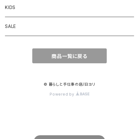
ワンピース
ボトムス
傘
インテリア雑貨
MUSICA TEA
amirii
KIDS
ワンピース
アクセサリー
紙もの／文具
irocomono
SALE
キタイリカ
商品一覧に戻る
京野桂
シガセイイサクショ
© 暮らしと手仕事の店/日ヨリ
Powered by
Lapuan Kankrit
木心／コレカラキ