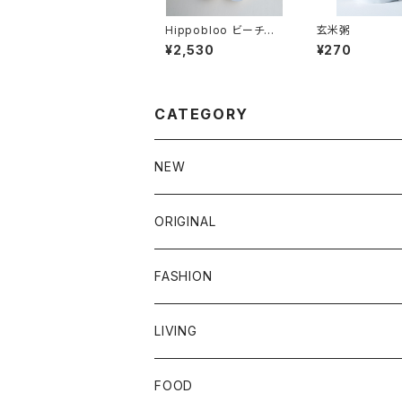
Hippobloo ビーチサ
玄米粥
ンダル
¥2,530
¥270
CATEGORY
NEW
新商品
ORIGINAL
クラシノシゴトギ
FASHION
ダブルガーゼ
クラシノシゴトギ
LIVING
ワークパンツ
ダブルガーゼ
ファッション小物
器
FOOD