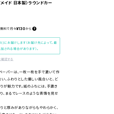
ドメイド 日本製〉ラウンドカー
¥130
料無料で
月々
から
(火)にお届けします（お届け先によって、最
加される場合があります）。
を確認する
ットンペーパーは、一枚一枚を手で漉いて作
ない、ふわりとした優しい風合いと、ど
りが魅力です。紙のふちには、手漉き
り、まるでレースのような表情を見せ
かりと厚みがありながらもやわらかく、