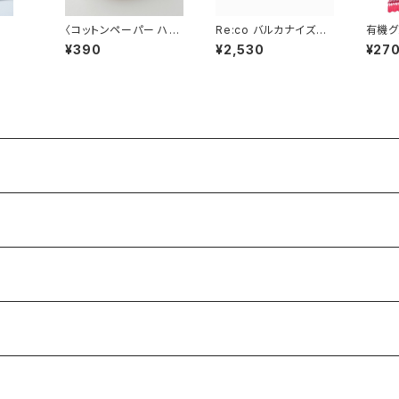
〈コットンペーパー ハン
Re:co バルカナイズド
有機グ
ドメイド 日本製〉ラウン
ペーパー アートクリップ
キー 
¥390
¥2,530
¥27
ドカード ブラッシュピ
ン 1枚
ンク