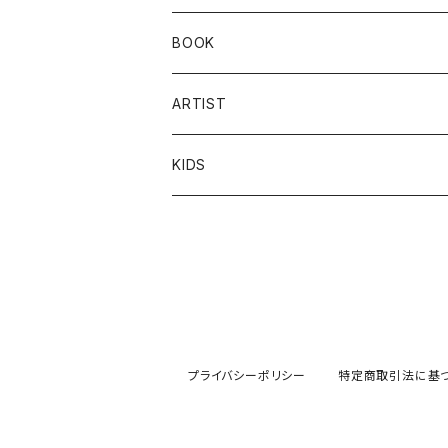
トップス
ワークパンツ
帽子
バッグ
カトラリー
食品
BOOK
ボトムス
トップス
ソックス
キッチン雑貨
飲料
本
ARTIST
ワンピース
ボトムス
傘
インテリア雑貨
MUSICA TEA
amirii
KIDS
ワンピース
アクセサリー
紙もの／文具
irocomono
キタイリカ
京野桂
プライバシーポリシー
特定商取引法に基
シガセイイサクショ