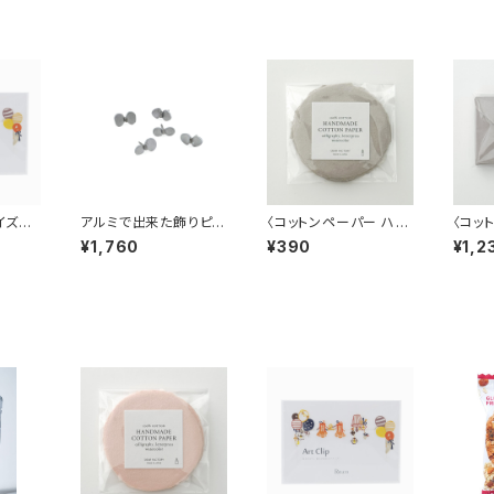
イズド
アルミで出来た飾りピン
〈コットンペーパー ハン
〈コッ
ートクリップ
バタフライ（蝶々） 5個入
ドメイド 日本製〉ラウン
ドメイ
¥1,760
¥390
¥1,2
／BOX入
ドカード グレージュ
イズ封