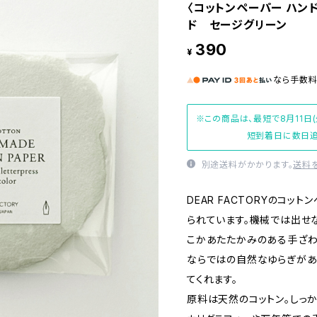
〈コットンペーパー ハン
ド セージグリーン
390
¥
なら
手数
※この商品は、最短で8月11日
短到着日に数日追
別途送料がかかります。
送料
DEAR FACTORYのコ
られています。機械では出せ
こかあたたかみのある手ざわ
ならではの自然なゆらぎがあ
てくれます。
原料は天然のコットン。しっ