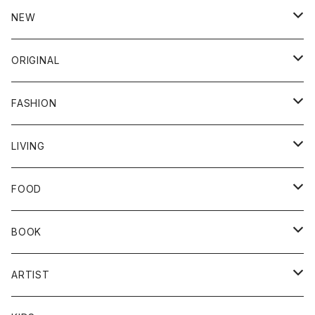
NEW
新商品
ORIGINAL
クラシノシゴトギ
FASHION
ダブルガーゼ
クラシノシゴトギ
LIVING
ワークパンツ
ダブルガーゼ
ファッション小物
器
FOOD
トップス
ワークパンツ
帽子
バッグ
カトラリー
食品
BOOK
ボトムス
トップス
ソックス
キッチン雑貨
飲料
本
ARTIST
ワンピース
ボトムス
傘