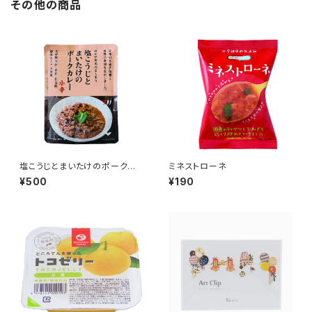
その他の商品
塩こうじとまいたけのポークカ
ミネストローネ
レー
¥500
¥190