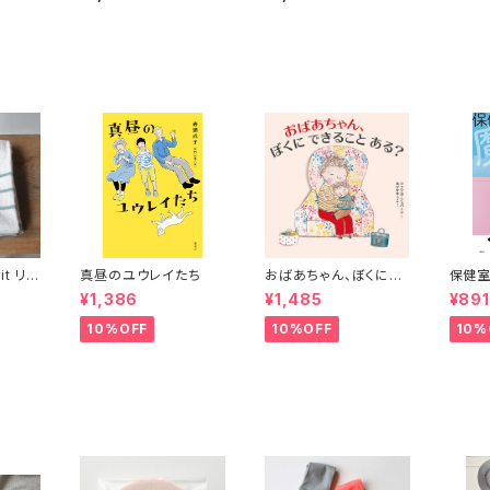
／BOX入
イズ封筒 グレージュ
イズカ
rit リネ
真昼のユウレイたち
おばあちゃん、ぼくにで
保健
きることある？
¥1,386
¥1,485
¥891
10%OFF
10%OFF
10%