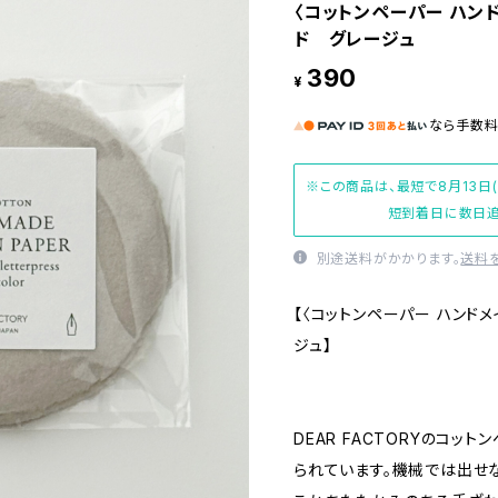
〈コットンペーパー ハン
ド グレージュ
390
¥
なら
手数
※この商品は、最短で8月13日
短到着日に数日追
別途送料がかかります。
送料
【〈コットンペーパー ハンド
ジュ】
DEAR FACTORYのコ
られています。機械では出せ