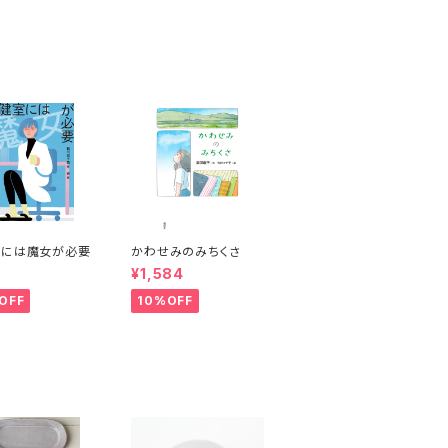
ード グレージュ
ドカード セージグリー
ン
室には魔女が必要
かわせみのみちくさ
¥1,584
OFF
10%OFF