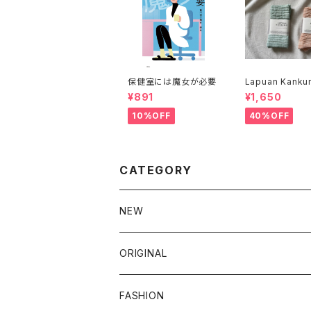
保健室には魔女が必要
Lapuan Kankur
YTTI ハンドタ
¥891
¥1,650
10%OFF
40%OFF
CATEGORY
NEW
新商品
ORIGINAL
クラシノシゴトギ
FASHION