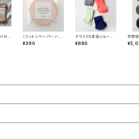
it NY
〈コットンペーパー ハン
チラミセ5本指ショート
京野
オル
ドメイド 日本製〉ラウン
ソックス ユニセックス
レート
¥390
¥880
¥3,
ドカード ブラッシュピ
ンク