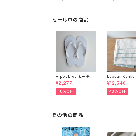
セール中の商品
Hippobloo ビーチサ
Lapuan Kanku
ンダル
ンクロス
¥2,277
¥12,540
10%OFF
40%OFF
その他の商品