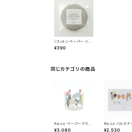
〈コットンペーパー ハン
ドメイド 日本製〉ラウン
¥390
ドカード グレージュ
同じカテゴリの商品
Re:co ペーパークラウ
Re:co バルカナ
ン〈BLOOM〉
ペーパー ア
¥3,080
¥2,530