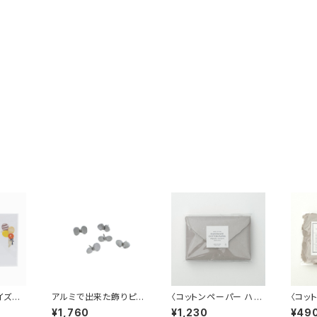
イズド
アルミで出来た飾りピン
〈コットンペーパー ハン
〈コッ
ートクリップ
バタフライ（蝶々） 5個入
ドメイド 日本製〉 Sサ
ドメイ
¥1,760
¥1,230
¥49