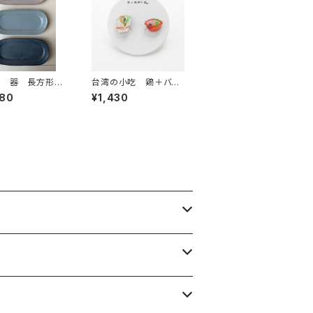
桂 器 長方形プ
台湾の小吃 鶏＋バス
ケット イヤリング／
080
¥1,430
ピアス